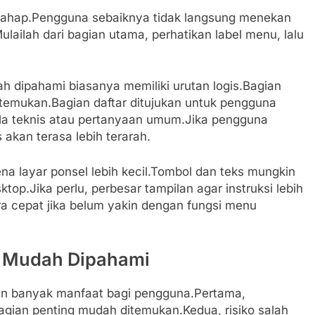
rtahap.Pengguna sebaiknya tidak langsung menekan
ailah dari bagian utama, perhatikan label menu, lalu
h dipahami biasanya memiliki urutan logis.Bagian
temukan.Bagian daftar ditujukan untuk pengguna
la teknis atau pertanyaan umum.Jika pengguna
kan terasa lebih terarah.
ena layar ponsel lebih kecil.Tombol dan teks mungkin
ktop.Jika perlu, perbesar tampilan agar instruksi lebih
a cepat jika belum yakin dengan fungsi menu
 Mudah Dipahami
n banyak manfaat bagi pengguna.Pertama,
ian penting mudah ditemukan.Kedua, risiko salah