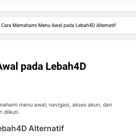
Cara Memahami Menu Awal pada Lebah4D Alternatif
wal pada Lebah4D
ahami menu awal, navigasi, akses akun, dan
diikuti.
bah4D Alternatif