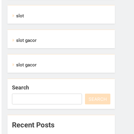
slot
slot gacor
slot gacor
Search
SEARCH
Recent Posts