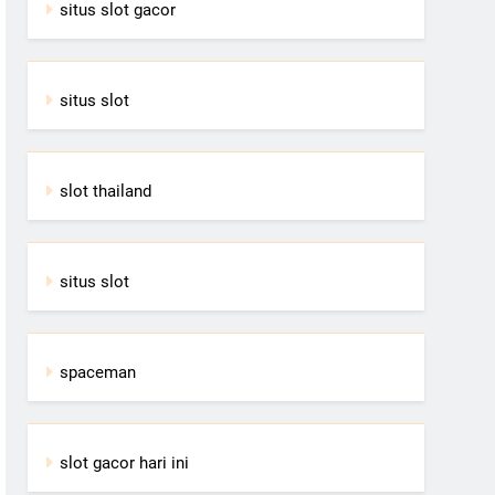
situs slot gacor
situs slot
slot thailand
situs slot
spaceman
slot gacor hari ini