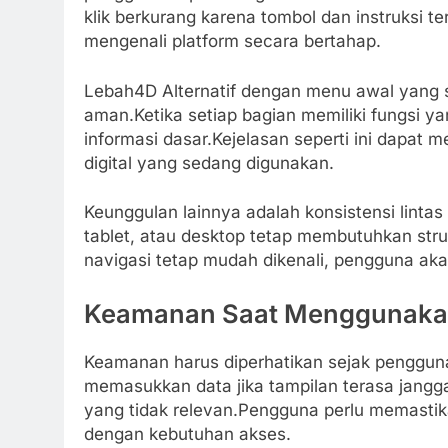
klik berkurang karena tombol dan instruksi ter
mengenali platform secara bertahap.
Lebah4D Alternatif dengan menu awal yang
aman.Ketika setiap bagian memiliki fungsi ya
informasi dasar.Kejelasan seperti ini dapat
digital yang sedang digunakan.
Keunggulan lainnya adalah konsistensi lint
tablet, atau desktop tetap membutuhkan stru
navigasi tetap mudah dikenali, pengguna ak
Keamanan Saat Menggunaka
Keamanan harus diperhatikan sejak penggun
memasukkan data jika tampilan terasa janggal,
yang tidak relevan.Pengguna perlu memasti
dengan kebutuhan akses.